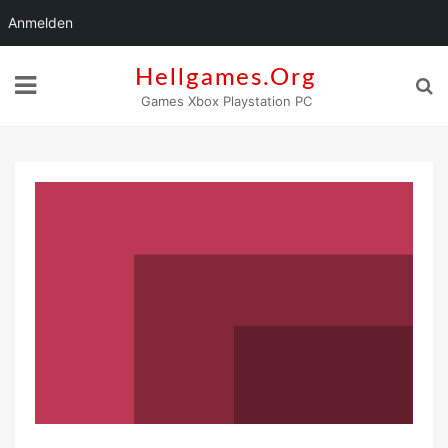
Anmelden
Skip
Hellgames.org
to
Games Xbox Playstation PC
content